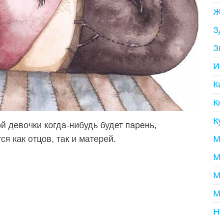
Ж
З
З
И
К
К
К
й девочки когда-нибудь будет парень,
М
ся как отцов, так и матерей.
М
М
М
Н