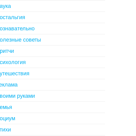
аука
остальгия
ознавательно
олезные советы
ритчи
сихология
утешествия
еклама
воими руками
емья
оциум
тихи