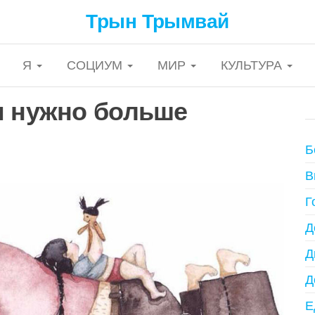
Трын Трымвай
Я
СОЦИУМ
МИР
КУЛЬТУРА
м нужно больше
Б
В
Г
Д
Д
Д
Е