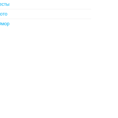
есты
ото
мор