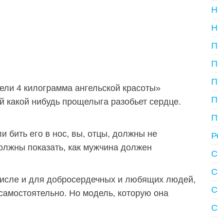
Н
Н
П
П
П
пели 4 килограмма ангельской красоты»
П
й какой нибудь прощелыга разобьет сердце.
П
ли бить его в нос, вы, отцы, должны не
Р
должны показать, как мужчина должен
С
С
числе и для добросердечных и любящих людей,
С
самостоятельно. Но модель, которую она
С