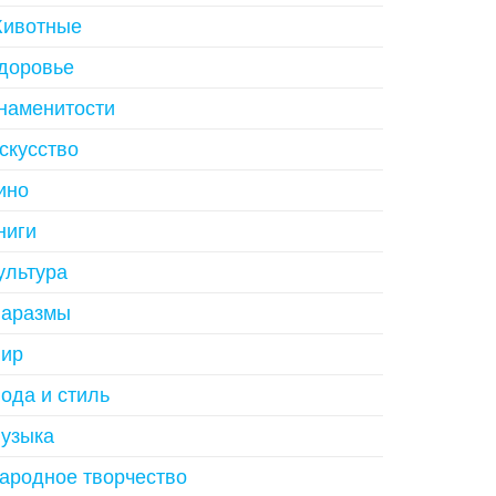
ивотные
доровье
наменитости
скусство
ино
ниги
ультура
аразмы
ир
ода и стиль
узыка
ародное творчество