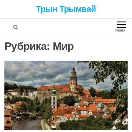
Трын Трымвай
Меню
Рубрика: Мир