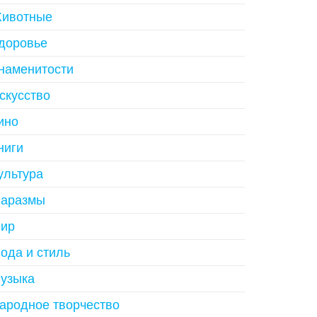
ивотные
доровье
наменитости
скусство
ино
ниги
ультура
аразмы
ир
ода и стиль
узыка
ародное творчество