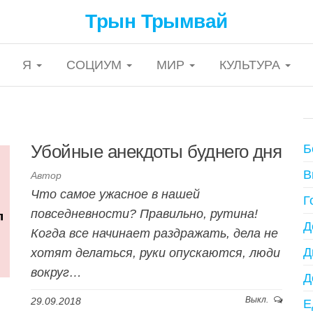
Трын Трымвай
Я
СОЦИУМ
МИР
КУЛЬТУРА
Убойные анекдоты буднего дня
Б
В
Автор
Что самое ужасное в нашей
Г
повседневности? Правильно, рутина!
Д
Когда все начинает раздражать, дела не
Д
хотят делаться, руки опускаются, люди
вокруг…
Д
Выкл.
29.09.2018
Е