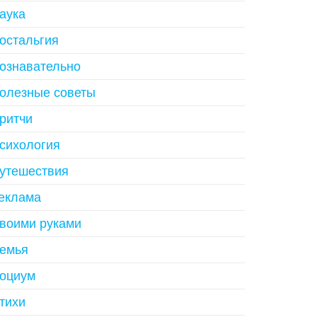
аука
остальгия
ознавательно
олезные советы
ритчи
сихология
утешествия
еклама
воими руками
емья
оциум
тихи