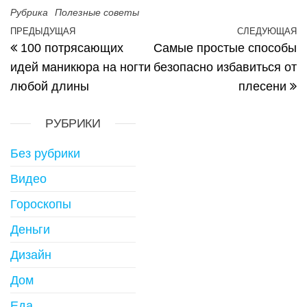
Рубрика
Полезные советы
ПРЕДЫДУЩАЯ
СЛЕДУЮЩАЯ
Предыдущая запись
С
Навигация по записям
100 потрясающих
Cамые простые способы
идей маникюра на ногти
безопасно избавиться от
любой длины
плесени
РУБРИКИ
Без рубрики
Видео
Гороскопы
Деньги
Дизайн
Дом
Еда