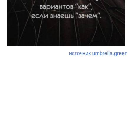
источник
umbrella.green